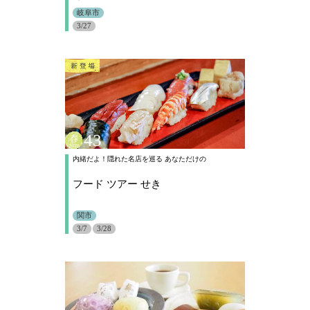
岐阜市
3/27
43
内緒だよ！隠れた名店を巡る あなただけの
フード ツアー せき
関市
3/7
3/28