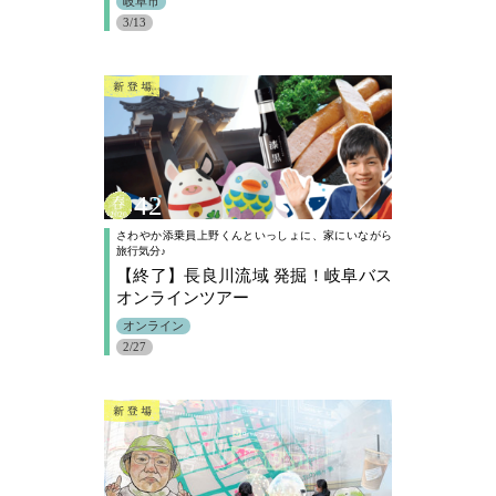
岐阜市
3/13
42
さわやか添乗員上野くんといっしょに、家にいながら
旅行気分♪
【終了】長良川流域 発掘！岐阜バス
オンラインツアー
オンライン
2/27