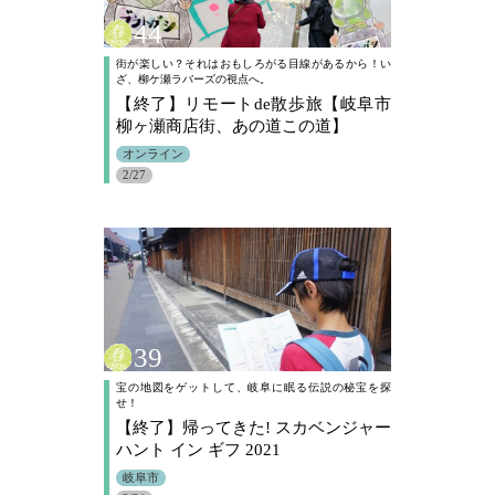
44
街が楽しい？それはおもしろがる目線があるから！い
ざ、柳ケ瀬ラバーズの視点へ。
【終了】リモートde散歩旅【岐阜市
柳ヶ瀬商店街、あの道この道】
オンライン
2/27
39
宝の地図をゲットして、岐阜に眠る伝説の秘宝を探
せ！
【終了】帰ってきた! スカベンジャー
ハント イン ギフ 2021
岐阜市