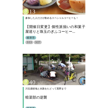
13
参加した人だけが飲めるスペシャルコーヒーも！
【開催日変更】個性派揃いの和菓子
屋巡りと珠玉のぎふコーヒー...
岐阜市
3/13
3/27
40
川北扇状地と水路をたどって黒野まで
暗渠部の逆襲