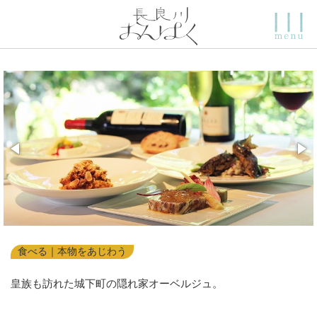
食べる｜本物をあじわう
皇族も訪れた城下町の隠れ家オーベルジュ。