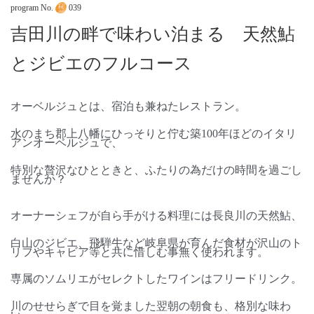
program No.
039
吉田川の畔で味わい泊まる 天然鮎
とジビエのフルコース
オーベルジュとは、宿泊も兼ねたレストラン。
水のまち郡上八幡にひっそりと佇む築
100
年ほどのイタリ
アンオーベルジュで、
特別な贅沢なひとときと、ふたりの為だけの時間を過ごし
ませんか？
オーナーシェフが自ら手がける料理には長良川の天然鮎、
白山のジビエ、飛騨牛など岐阜県が育んだ食材が沢山のト
リフやキャビア等と共に惜しむ事無く使われます。
専属のソムリエがセレクトしたワインはフリードリンク。
川のせせらぎで目を覚ました翌朝の朝食も、格別な味わ